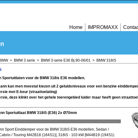
Home
IMPROMAXX
Contac
en
BMW
>
BMW 3 serie
>
BMW 3-serie E36 Bj.90-06/01
>
BMW 318iS
S
 Sportuitlaten voor de BMW 318is E36 modellen.
ann kan men meestal kiezen uit 2 geluidsniveaus voor een benzine einddempe
ersie met E-keur (straattoelating)
rsie, deze klinkt over het gehele toerengebied luider maar heeft geen straattoel
nn Sportuitlaat BMW 318iS (E36) 2x Ø70mm
n Sport Einddemper voor de BMW 318iS E36 modellen, Sedan /
Cabrio / Touring M42B18 (184S1)], 318iS - 103 kW [M44B19 (194S1)