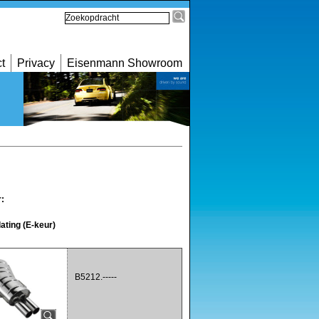
t
Privacy
Eisenmann Showroom
r:
ating (E-keur)
B5212.-----