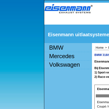
Eisenmann uitlaatsystem
BMW
Home
>
Mercedes
BMW 318i
Eisenmann
Volkswagen
Bij Eisenm
1) Sport-v
2) Race-ve
Eisenma
Eisenman
Coupé / 