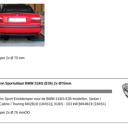
per 2x Ø 70 mm
nn Sportuitlaat BMW 318iS (E36) 2x Ø70mm
n Sport Einddemper voor de BMW 318iS E36 modellen, Sedan /
Cabrio / Touring M42B18 (184S1)], 318iS - 103 kW [M44B19 (194S1)
per 2x Ø 76 mm
OO