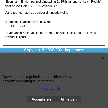
Eisenmann Eindemper met eindstyling 2x Ø76mm rond (Links en Rechts)
voor de VW Golf 7 GTi 169KW modellen.
Aanpassingen aan de bumper zijn noodzakelijk.
einddemper Duplex 4x rond Ø76mm
OO OO
Leverbaar in Sport-versie (met E-keur) en wilder klinkende Race-versie
(zonder E-keur)
Copyright © 1998-2021 impromaxx
Improve Tuning
Webwinkel gemaakt met
ShopFactory webwinkel
Deze site maakt gebruik van cookies om uw
software.
bezoekerservaring te verbeteren.
Meer details
Accepteren
Afmelden